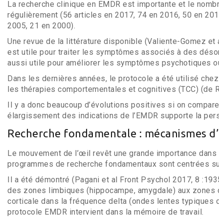
La recherche clinique en EMDR est importante et le nombr
régulièrement (56 articles en 2017, 74 en 2016, 50 en 20
2005, 21 en 2000).
Une revue de la littérature disponible (Valiente-Gomez et
est utile pour traiter les symptômes associés à des désor
aussi utile pour améliorer les symptômes psychotiques ou
Dans les dernières années, le protocole a été utilisé che
les thérapies comportementales et cognitives (TCC) (de Ro
Il y a donc beaucoup d’évolutions positives si on compar
élargissement des indications de l’EMDR supporte la per
Recherche fondamentale : mécanismes d’
Le mouvement de l’œil revêt une grande importance dans 
programmes de recherche fondamentaux sont centrées su
Il a été démontré (Pagani et al Front Psychol 2017, 8 :1
des zones limbiques (hippocampe, amygdale) aux zones co
corticale dans la fréquence delta (ondes lentes typique
protocole EMDR intervient dans la mémoire de travail.