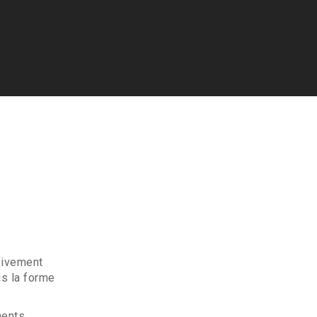
sivement
us la forme
ments