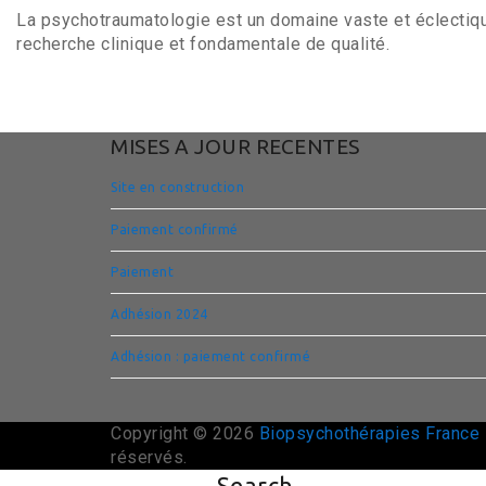
La psychotraumatologie est un domaine vaste et éclectiqu
recherche clinique et fondamentale de qualité.
MISES A JOUR RECENTES
Site en construction
Paiement confirmé
Paiement
Adhésion 2024
Adhésion : paiement confirmé
Copyright © 2026
Biopsychothérapies France
réservés.
Search