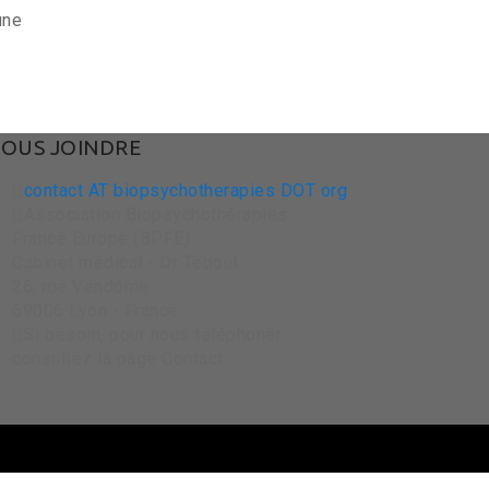
une
OUS JOINDRE
contact AT biopsychotherapies DOT org
Association Biopsychothérapies
France Europe (BPFE)
Cabinet médical - Dr Teboul
26, rue Vendôme
69006 Lyon - France
Si besoin, pour nous téléphoner
consultez la page Contact