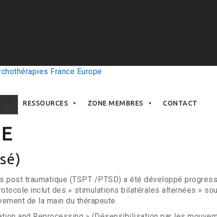
S
RESSOURCES
ZONE MEMBRES
CONTACT
HE
sé)
ess post traumatique (TSPT /PTSD) a été développé progres
tocole inclut des « stimulations bilatérales alternées » so
vement de la main du thérapeute.
tion and Reprocessing » (Désensibilisation par les mouve