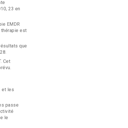
nte
010, 23 en
rapie EMDR
 thérapie est
résultats que
28.
. Cet
prévu.
 et les
nes passe
ctivité
e le