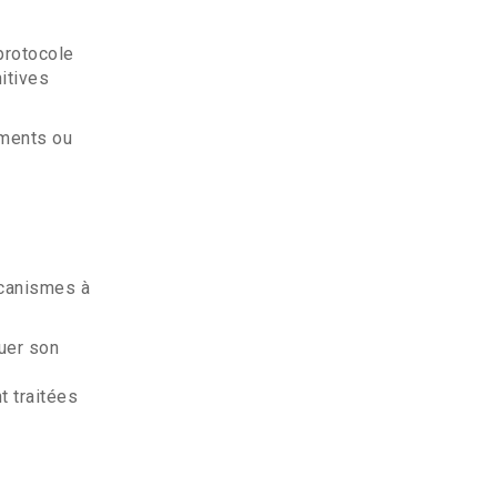
protocole
itives
ements ou
écanismes à
luer son
t traitées