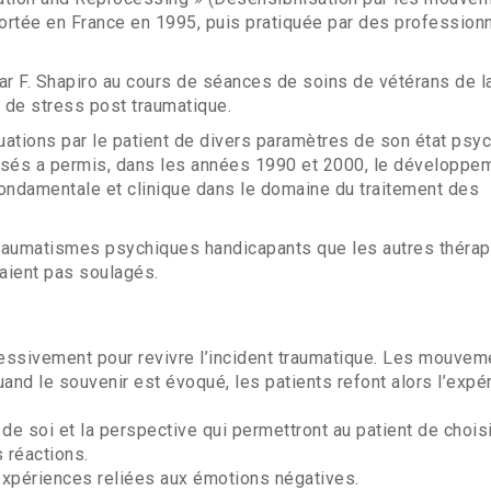
portée en France en 1995, puis pratiquée par des profession
ar F. Shapiro au cours de séances de soins de vétérans de l
 de stress post traumatique.
luations par le patient de divers paramètres de son état psy
rdisés a permis, dans les années 1990 et 2000, le développe
 fondamentale et clinique dans le domaine du traitement des
 traumatismes psychiques handicapants que les autres théra
aient pas soulagés.
ogressivement pour revivre l’incident traumatique. Les mouve
and le souvenir est évoqué, les patients refont alors l’expé
e soi et la perspective qui permettront au patient de chois
s réactions.
expériences reliées aux émotions négatives.