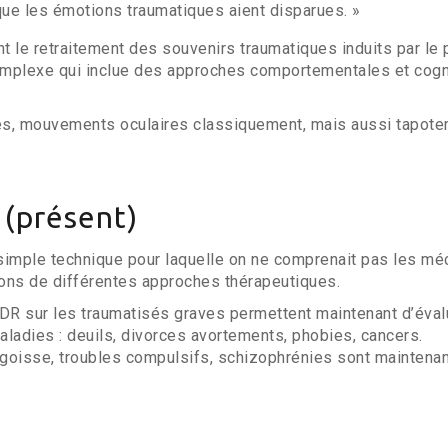
ue les émotions traumatiques aient disparues. »
 le retraitement des souvenirs traumatiques induits par le 
complexe qui inclue des approches comportementales et cogn
mes, mouvements oculaires classiquement, mais aussi tapot
(présent)
 simple technique pour laquelle on ne comprenait pas les m
ons de différentes approches thérapeutiques.
EMDR sur les traumatisés graves permettent maintenant d’éva
ladies : deuils, divorces avortements, phobies, cancers.
ngoisse, troubles compulsifs, schizophrénies sont maintenan