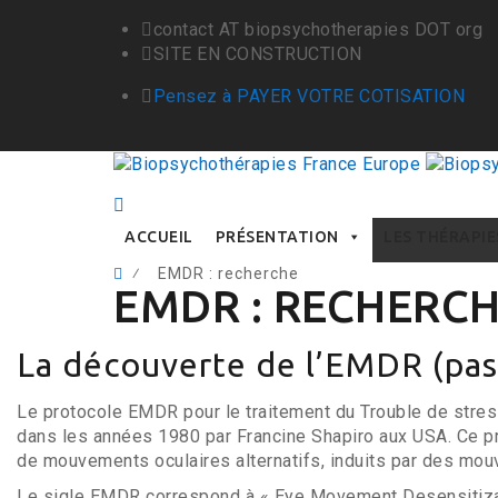
contact AT biopsychotherapies DOT org
SITE EN CONSTRUCTION
Pensez à PAYER VOTRE COTISATION
Skip
ACCUEIL
PRÉSENTATION
LES THÉRAPIE
to
⁄
EMDR : recherche
content
EMDR : RECHERC
La découverte de l’EMDR (pas
Le protocole EMDR pour le traitement du Trouble de str
dans les années 1980 par Francine Shapiro aux USA. Ce pro
de mouvements oculaires alternatifs, induits par des mou
Le sigle EMDR correspond à « Eye Movement Desensitiza