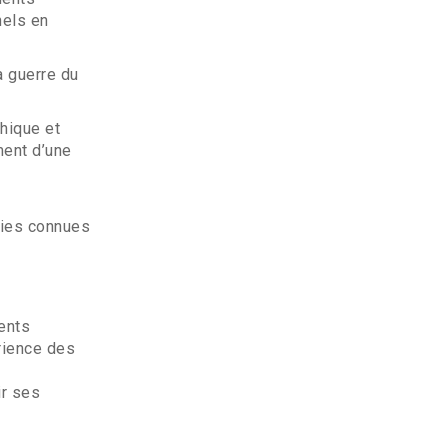
nels en
a guerre du
chique et
ment d’une
pies connues
ments
rience des
ir ses