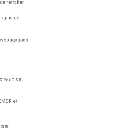
e retraiter
rigine de
nvestigations
oires » de
 EMDR et
iser.