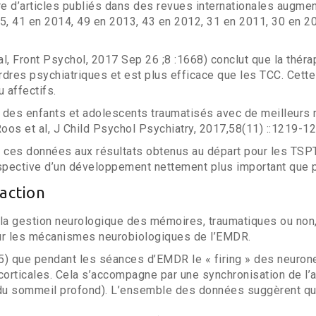
e d’articles publiés dans des revues internationales augme
15, 41 en 2014, 49 en 2013, 43 en 2012, 31 en 2011, 30 en 2
 al, Front Psychol, 2017 Sep 26 ;8 :1668) conclut que la thé
dres psychiatriques et est plus efficace que les TCC. Cette
 affectifs.
z des enfants et adolescents traumatisés avec de meilleurs 
os et al, J Child Psychol Psychiatry, 2017,58(11) ::1219-12
e ces données aux résultats obtenus au départ pour les TSPT
spective d’un développement nettement plus important que 
action
la gestion neurologique des mémoires, traumatiques ou non,
r les mécanismes neurobiologiques de l’EMDR.
935) que pendant les séances d’EMDR le « firing » des neuro
rticales. Cela s’accompagne par une synchronisation de l’a
s du sommeil profond). L’ensemble des données suggèrent qu